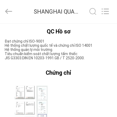
2026
SHANGHAI
QUANYE
SHANGHAI QUANYE METAL PACKAGING MATERIALS CO.,LTD Kiểm soát chất lượng
METAL
PACKAGING
MATERIALS
CO.,LTD.
All
TRANG
Rights
QC Hồ sơ
Reserved.
CHỦ
Đạt chứng chỉ ISO-9001
Hệ thống chất lượng quốc tế và chứng chỉ ISO 14001
Hệ thống quản lý môi trường.
CÁC
Tiêu chuẩn kiểm soát chất lượng tấm thiếc:
JIS G3303.DIN EN 10203-1991.GB / T 2520-2000.
SẢN
PHẨM
Chứng chỉ
VIDEO
VỀ
CHÚNG