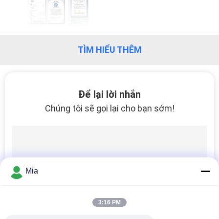
TÔI
THAM
TÌM HIỂU THÊM
QUAN
NHÀ
MÁY
Để lại lời nhắn
Chúng tôi sẽ gọi lại cho bạn sớm!
KIỂM
SOÁT
CHẤT
LƯỢNG
Mia
LIÊN
3:16 PM