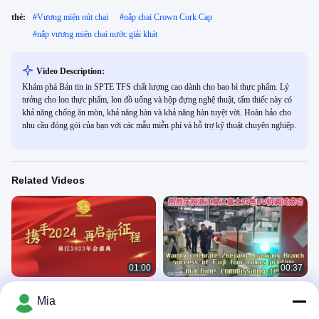
thẻ:
#
Vương miện nút chai
#
nắp chai Crown Cork Cap
#
nắp vương miện chai nước giải khát
Video Description:
Khám phá Bản tin in SPTE TFS chất lượng cao dành cho bao bì thực phẩm. Lý
tưởng cho lon thực phẩm, lon đồ uống và hộp đựng nghệ thuật, tấm thiếc này có
khả năng chống ăn mòn, khả năng hàn và khả năng hàn tuyệt vời. Hoàn hảo cho
nhu cầu đóng gói của bạn với các mẫu miễn phí và hỗ trợ kỹ thuật chuyên nghiệp.
Related Videos
01:00
00:37
Lễ hội họp thường niên 2023
Thượng Hải Quanjiang thiếc, in thiếc,
Mia
sơn mài thiếc
Company
Company
February 22, 2024