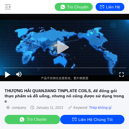
Trò Chuyện
Liên Hệ
THƯỢNG HẢI QUANJIANG TINPLATE COILS, để đóng gói
thực phẩm và đồ uống, nhưng nó cũng được sử dụng trong
c
company
January 11, 2022
Keyword:
Thép không gỉ
Trò Chuyện
Liên Hệ Chúng Tôi