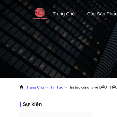
Trang Chủ
Các Sản Phẩ
Trang Chủ
>
Tin Tức
>
tin tức công ty về ĐẤU THẦ
Sự kiện