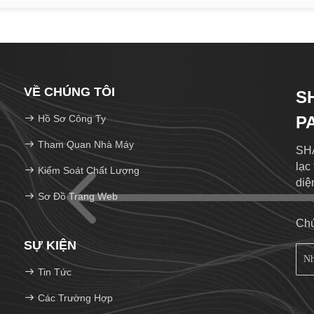
VỀ CHÚNG TÔI
S
Hồ Sơ Công Ty
P
Tham Quan Nhà Máy
SHA
lạc
Kiểm Soát Chất Lượng
diệ
Sơ Đồ Trang Web
Chú
SỰ KIỆN
Tin Tức
Các Trường Hợp