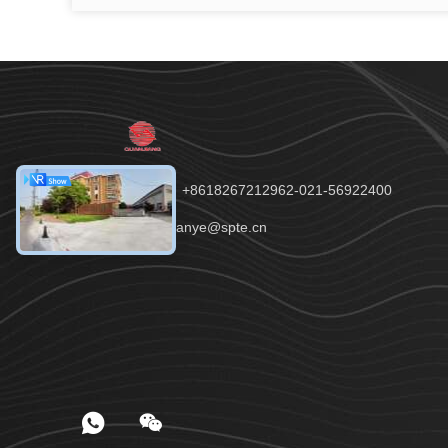
điện thoại：+8618267212962-021-56922400
E-mail：quanye@spte.cn