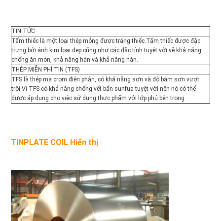
ĐỒ
TRANG
TIN TỨC
Tấm thiếc là một loại thép mỏng được tráng thiếc.Tấm thiếc được đặc 
WEB
trưng bởi ánh kim loại đẹp cũng như các đặc tính tuyệt vời về khả năng 
chống ăn mòn, khả năng hàn và khả năng hàn.
THÉP MIỄN PHÍ TIN (TFS)
TFS là thép mạ crom điện phân, có khả năng sơn và độ bám sơn vượt 
CHÍNH
trội.Vì TFS có khả năng chống vết bẩn sunfua tuyệt vời nên nó có thể 
được áp dụng cho việc sử dụng thực phẩm với lớp phủ bên trong.
SÁCH
BẢO
TINPLATE COIL Hiển thị
MẬT