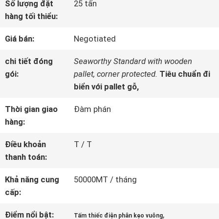
Số lượng đặt
25 tấn
VỀ
hàng tối thiểu:
CHÚNG
Giá bán:
Negotiated
TÔI
chi tiết đóng
Seaworthy Standard with wooden
gói:
pallet, corner protected.
Tiêu chuẩn đi
biển với pallet gỗ,
THAM
Thời gian giao
Đàm phán
QUAN
hàng:
NHÀ
Điều khoản
T / T
MÁY
thanh toán:
Khả năng cung
50000MT / tháng
KIỂM
cấp:
SOÁT
Điểm nổi bật:
,
Tấm thiếc điện phân kẹo vuông