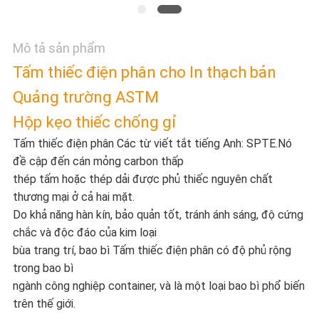
CÁC
Mô tả sản phẩm
TRƯỜNG
Tấm thiếc điện phân cho In thạch bản
HỢP
Quảng trường ASTM
Hộp kẹo thiếc chống gỉ
YÊU
Tấm thiếc điện phân Các từ viết tắt tiếng Anh: SPTE.Nó
đề cập đến cán mỏng carbon thấp
CẦU
thép tấm hoặc thép dải được phủ thiếc nguyên chất
thương mại ở cả hai mặt.
BÁO
Do khả năng hàn kín, bảo quản tốt, tránh ánh sáng, độ cứng
chắc và độc đáo của kim loại
GIÁ
bùa trang trí, bao bì Tấm thiếc điện phân có độ phủ rộng
trong bao bì
ngành công nghiệp container, và là một loại bao bì phổ biến
SƠ
trên thế giới.