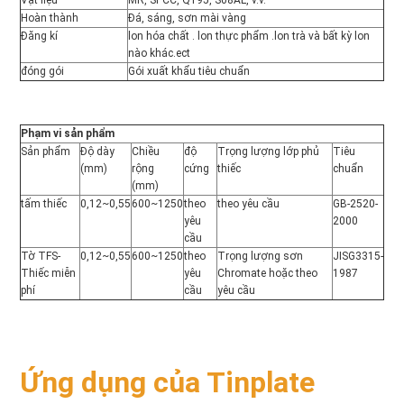
Vật liệu
MR, SPCC, Q195, S08AL, v.v.
Hoàn thành
Đá, sáng, sơn mài vàng
Đăng kí
lon hóa chất . lon thực phẩm .lon trà và bất kỳ lon 
nào khác.ect
đóng gói
Gói xuất khẩu tiêu chuẩn
Phạm vi sản phẩm
Sản phẩm
Độ dày 
Chiều 
độ 
Trọng lượng lớp phủ 
Tiêu 
(mm)
rộng 
cứng
thiếc
chuẩn
(mm)
tấm thiếc
0,12~0,55
600~1250
theo 
theo yêu cầu
GB-2520-
yêu 
2000
cầu
Tờ TFS-
0,12~0,55
600~1250
theo 
Trọng lượng sơn 
JISG3315-
Thiếc miễn 
yêu 
Chromate hoặc theo 
1987
phí
cầu
yêu cầu
Ứng dụng của Tinplate