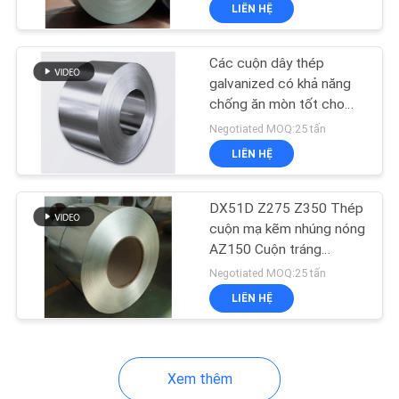
LIÊN HỆ
TÔI
Các cuộn dây thép
THAM
117
galvanized có khả năng
QUAN
chống ăn mòn tốt cho
Nắp thiếc
các ngành công nghiệp
NHÀ
Negotiated MOQ:25 tấn
dân dụng
LIÊN HỆ
MÁY
DX51D Z275 Z350 Thép
KIỂM
cuộn mạ kẽm nhúng nóng
SOÁT
AZ150 Cuộn tráng
110
Aluzinc
Negotiated MOQ:25 tấn
CHẤT
LIÊN HỆ
LƯỢNG
Thiếc cuộn
LIÊN
Xem thêm