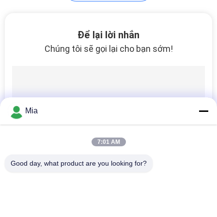
HỆ
CHÚNG
TÔI
24
Để lại lời nhắn
Chúng tôi sẽ gọi lại cho bạn sớm!
SPTE sắt tây
TIN
TỨC
CÁC
Mia
TRƯỜNG
17
HỢP
7:01 AM
Thép không gỉ
Good day, what product are you looking for?
YÊU
Danh mục phổ biến
Tất cả
CẦU
các
BÁO
Tấm Thiếc Điện 
Tinplate Sheets