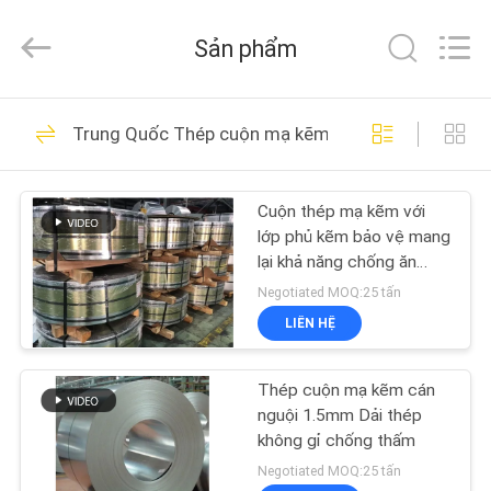
2026
SHANGHAI
QUANYE
Sản phẩm
METAL
PACKAGING
MATERIALS
CO.,LTD.
All
TRANG
280
Rights
Trung Quốc Thép cuộn mạ kẽm
Reserved.
CHỦ
Tấm thiếc điện phân
Cuộn thép mạ kẽm với
CÁC
lớp phủ kẽm bảo vệ mang
SẢN
lại khả năng chống ăn
mòn vượt trội và lý tưởng
PHẨM
Negotiated MOQ:25 tấn
cho các ứng dụng nặng
LIÊN HỆ
153
VIDEO
Thép cuộn mạ kẽm cán
Tinplate Sheets
nguội 1.5mm Dải thép
VỀ
không gỉ chống thấm
CHÚNG
Negotiated MOQ:25 tấn